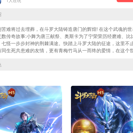
1人在玩
绍
别苦难将过去埋葬，在斗罗大陆铸造唐门的辉煌! 在这个武魂的世
无数传奇故事:小舞为唐三献祭、奥斯卡为了宁荣荣历经磨难、比
、七怪一步步封神的荆棘满途。快踏上斗罗大陆的征途，这里不
有同生死共患难的友情，更有青梅竹马从一而终的爱情，在这个
见证成神之路的喜怒哀乐成就唐门无上传奇!
色