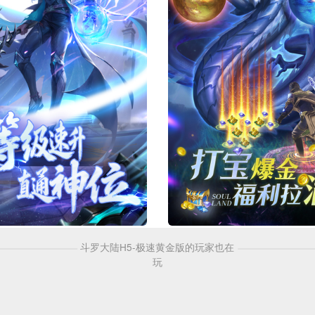
斗罗大陆H5-极速黄金版的玩家也在
玩