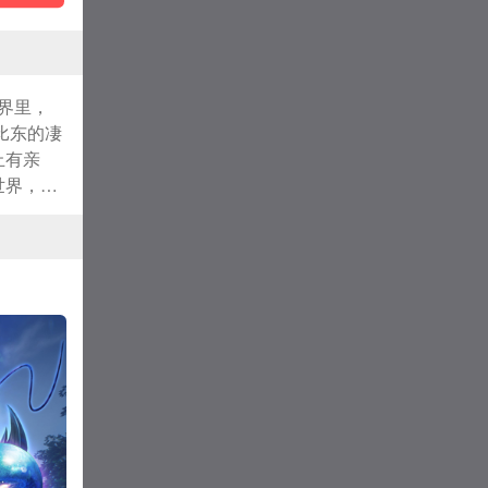
界里，
比东的凄
止有亲
世界，你