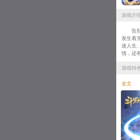
游戏介
告
发生着
迷人生
情，还
我一同
游戏特
全文